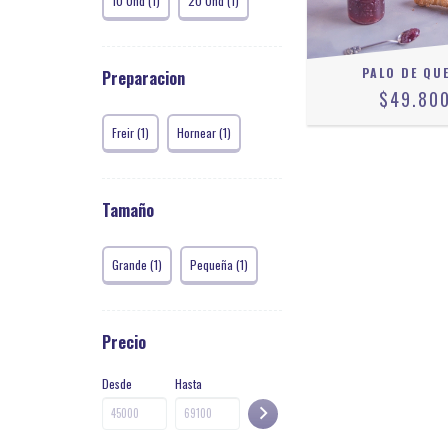
10 Und (1)
20 Und (1)
PALO DE QU
Preparacion
$49.80
Freir (1)
Hornear (1)
Tamaño
Grande (1)
Pequeña (1)
Precio
Desde
Hasta