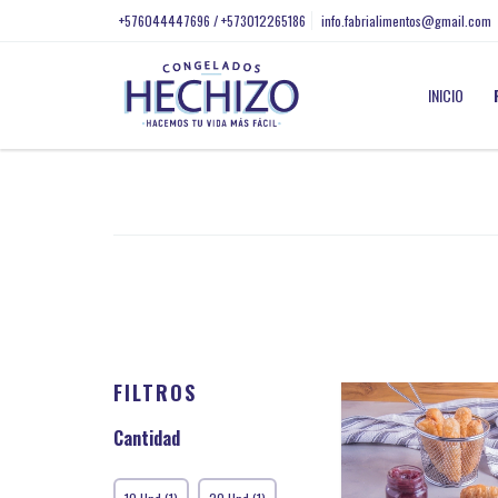
+576044447696 / +573012265186
info.fabrialimentos@gmail.com
INICIO
FILTROS
Cantidad