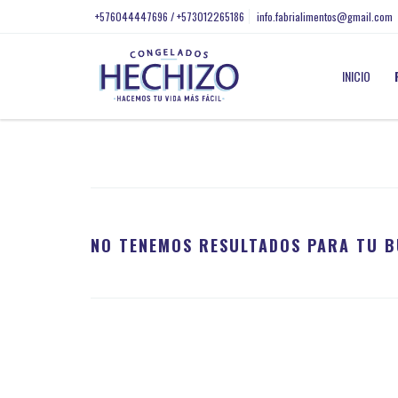
+576044447696 / +573012265186
info.fabrialimentos@gmail.com
INICIO
NO TENEMOS RESULTADOS PARA TU B