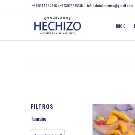
+576044447696 / +573012265186
info.fabrialimentos@gmail.com
INICIO
FILTROS
Tamaño